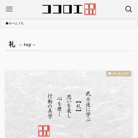
ホーム
礼
礼
– tag –
武士道心理学