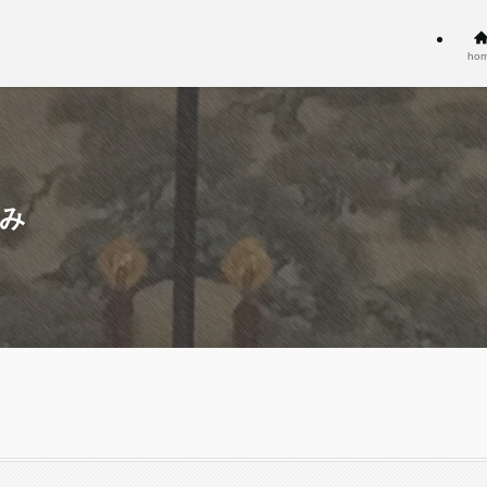
ho
込み