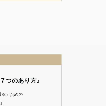
る７つのあり方』
還る」ための
」